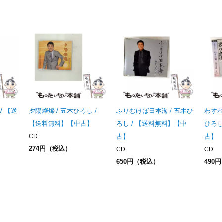
/ 【送
夕陽燦燦 / 五木ひろし /
ふりむけば日本海 / 五木ひ
わすれ
【送料無料】【中古】
ろし / 【送料無料】【中
ひろし
CD
古】
古】
274円（税込）
CD
CD
650円（税込）
490