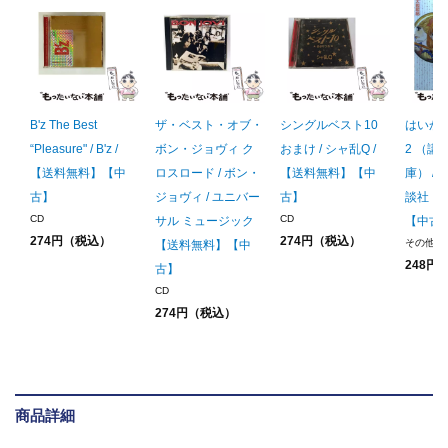
B'z The Best
ザ・ベスト・オブ・
シングルベスト10
はいか
“Pleasure" / B'z /
ボン・ジョヴィ ク
おまけ / シャ乱Q /
2 （講
【送料無料】【中
ロスロード / ボン・
【送料無料】【中
庫） / 
古】
ジョヴィ / ユニバー
古】
談社 
CD
CD
サル ミュージック
【中古
274円（税込）
274円（税込）
その他
【送料無料】【中
248円
古】
CD
274円（税込）
商品詳細