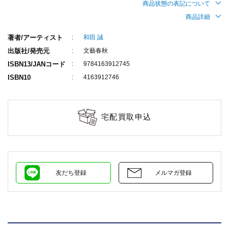
商品状態の表記について
商品詳細
著者/アーティスト
和田 誠
出版社/発売元
文藝春秋
ISBN13/JANコード
9784163912745
ISBN10
4163912746
宅配買取申込
友だち登録
メルマガ登録