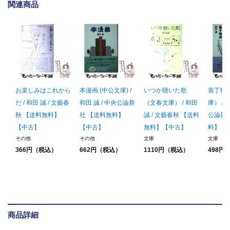
関連商品
お楽しみはこれから
本漫画 (中公文庫) /
いつか聴いた歌
装丁物
だ / 和田 誠 / 文藝春
和田 誠 / 中央公論新
（文春文庫） / 和田
庫） / 
秋 【送料無料】
社 【送料無料】
誠 / 文藝春秋 【送料
公論新
【中古】
【中古】
無料】【中古】
料】【
その他
その他
文庫
文庫
366円（税込）
662円（税込）
1110円（税込）
498円
商品詳細