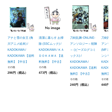
アナと雪の女王 (角
清潔に暮らす お掃
刀剣乱舞-ONLINE-
刀剣乱舞-
川アニメ絵本) /
除 (SSCムック) /
アンソロジー～初陣
アンソ
KADOKAWA /
KADOKAWA / ＫＡ
～ (ビーズログコミ
(MFコ
KADOKAWA 【送料
ＤＯＫＡＷＡ 【送
ックス) /
ンシリー
無料】【中古】
料無料】【中古】
KADOKAWA /
KADOK
その他
その他
KADOKAWA 【送料
KADO
296円（税込）
473円（税込）
無料】【中古】
無料】
その他
その他
240円（税込）
440円