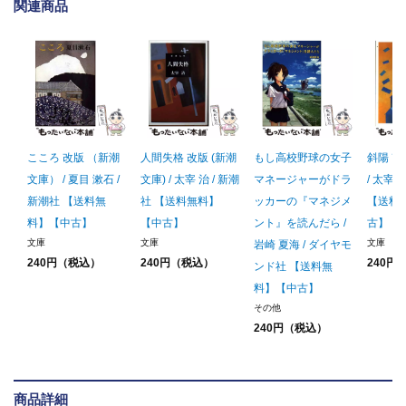
関連商品
こころ 改版 （新潮
人間失格 改版 (新潮
もし高校野球の女子
斜陽 改
文庫） / 夏目 漱石 /
文庫) / 太宰 治 / 新潮
マネージャーがドラ
/ 太宰 
新潮社 【送料無
社 【送料無料】
ッカーの『マネジメ
【送料
料】【中古】
【中古】
ント』を読んだら /
古】
文庫
文庫
文庫
岩崎 夏海 / ダイヤモ
240円（税込）
240円（税込）
240円
ンド社 【送料無
料】【中古】
その他
240円（税込）
商品詳細