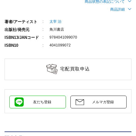
商品状態の表記について
商品詳細
著者/アーティスト
太宰 治
出版社/発売元
角川書店
ISBN13/JANコード
9784041099070
ISBN10
4041099072
宅配買取申込
友だち登録
メルマガ登録