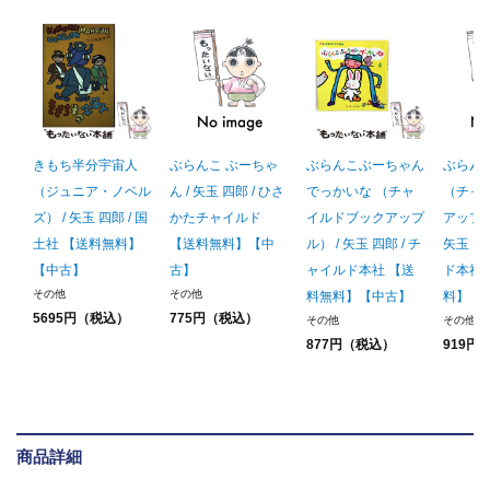
きもち半分宇宙人
ぶらんこ ぶーちゃ
ぶらんこぶーちゃん
ぶらん
（ジュニア・ノベル
ん / 矢玉 四郎 / ひさ
でっかいな （チャ
（チャ
ズ） / 矢玉 四郎 / 国
かたチャイルド
イルドブックアップ
アップル
土社 【送料無料】
【送料無料】【中
ル） / 矢玉 四郎 / チ
矢玉 四
【中古】
古】
ャイルド本社 【送
ド本社
その他
その他
料無料】【中古】
料】【
5695円（税込）
775円（税込）
その他
その他
877円（税込）
919円
商品詳細