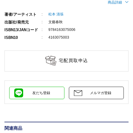
商品詳細
著者/アーティスト
松本 清張
出版社/発売元
文藝春秋
ISBN13/JANコード
9784163075006
ISBN10
4163075003
宅配買取申込
友だち登録
メルマガ登録
関連商品