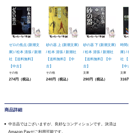
ゼロの焦点 (新潮文
砂の器 上 (新潮文庫)
砂の器 下 (新潮文庫)
時間の習
庫) / 松本 清張 / 新潮
/ 松本 清張 / 新潮社
/ 松本 清張 / 新潮社
庫) / 
社 【送料無料】
【送料無料】【中
【送料無料】【中
社 【
【中古】
古】
古】
【中古
その他
その他
文庫
文庫
274円（税込）
240円（税込）
290円（税込）
316円
商品詳細
中古品ではございますが、良好なコンディションです。決済は
Amazon Payがご利用可能です。