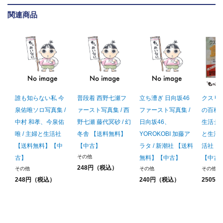
関連商品
誰も知らない私 今
普段着 西野七瀬フ
立ち漕ぎ 日向坂46
クスリ
泉佑唯ソロ写真集 /
ァースト写真集 / 西
ファースト写真集 /
の百科 
中村 和孝、今泉佑
野七瀬 藤代冥砂 / 幻
日向坂46、
生活シリ
唯 / 主婦と生活社
冬舎 【送料無料】
YOROKOBI 加藤ア
と生活社
【送料無料】【中
【中古】
ラタ / 新潮社 【送料
活社 
その他
古】
無料】【中古】
【中古
248円（税込）
その他
その他
その他
248円（税込）
240円（税込）
2505