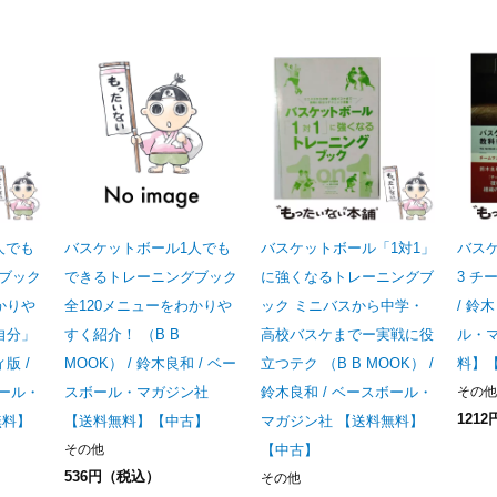
人でも
バスケットボール1人でも
バスケットボール「1対1」
バス
ブック
できるトレーニングブック
に強くなるトレーニングブ
3 チ
かりや
全120メニューをわかりや
ック ミニバスから中学・
/ 鈴
自分」
すく紹介！ （B B
高校バスケまでー実戦に役
ル・
版 /
MOOK） / 鈴木良和 / ベー
立つテク （B B MOOK） /
料】
ボール・
スボール・マガジン社
鈴木良和 / ベースボール・
その他
121
無料】
【送料無料】【中古】
マガジン社 【送料無料】
その他
【中古】
536円（税込）
その他