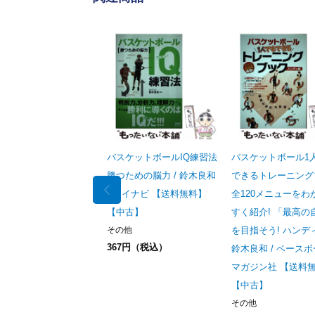
バスケットボールIQ練習法
バスケットボール1
勝つための脳力 / 鈴木良和
できるトレーニング
/ マイナビ 【送料無料】
全120メニューをわ
【中古】
すく紹介! 「最高の
その他
を目指そう! ハンディ
367円（税込）
鈴木良和 / ベース
マガジン社 【送料
【中古】
その他