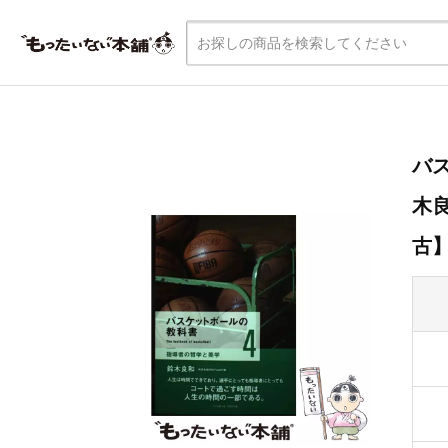
バス
木良
古