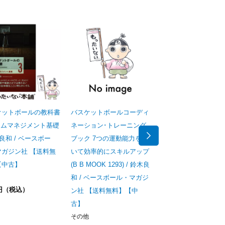
ケットボールの教科書
バスケットボールコーディ
バスケットボールの教
ームマネジメント基礎
ネーション･トレーニング
2 戦術と戦略の核心 /
木良和 / ベースボー
ブック 7つの運動能力を磨
良和 / ベースボール
マガジン社 【送料無
いて効率的にスキルアップ
ジン社 【送料無料】
【中古】
(B B MOOK 1293) / 鈴木良
古】
和 / ベースボール・マガジ
その他
2円（税込）
757円（税込）
ン社 【送料無料】【中
古】
その他