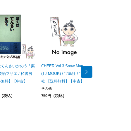
てんさいかのう / 栗
CHEER Vol.3 Snow Man
電力と国家 （集英社
栗栖フサエ / 径書房
(TJ MOOK) / 宝島社 / 宝島
書） / 佐高 信 / 集英
料無料】【中古】
社 【送料無料】【中古】
【送料無料】【中古】
その他
新書
円（税込）
750円（税込）
240円（税込）