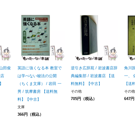
 山田俊
英語に強くなる本 教室で
逆引き広辞苑 / 岩波書店辞
角川国
書店
は学べない秘法の公開
典編集部 / 岩波書店 【送
一、 
】
（ちくま文庫） / 岩田 一
料無料】【中古】
【送
男 / 筑摩書房 【送料無
その他
その他
705円（税込）
647
料】【中古】
文庫
366円（税込）