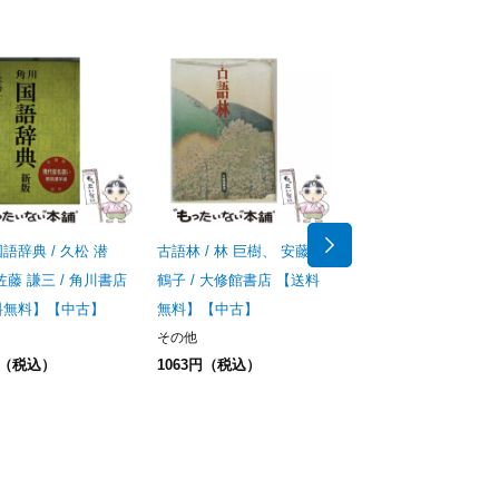
語辞典 / 久松 潜
古語林 / 林 巨樹、 安藤 千
原色小倉百人一首 古
佐藤 謙三 / 角川書店
鶴子 / 大修館書店 【送料
歌の精髄をカラーで再
料無料】【中古】
無料】【中古】
（シグマベスト） / 
その他
日出男 / 文英堂 【送
円（税込）
1063円（税込）
料】【中古】
その他
240円（税込）