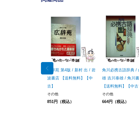
広辞苑 第4版 / 新村 出 / 岩
角川必携古語辞典 /
波書店 【送料無料】【中
雄 吉川泰雄 / 角川
古】
【送料無料】【中古
その他
その他
851円（税込）
664円（税込）