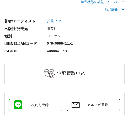
商品状態の表記について
商品詳細
著者/アーティスト
芥見 下々
出版社/発売元
集英社
種別
コミック
ISBN13/JANコード
9784088841151
ISBN10
4088841158
宅配買取申込
友だち登録
メルマガ登録