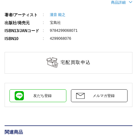
商品詳細
著者/アーティスト
瀧音 能之
出版社/発売元
宝島社
ISBN13/JANコード
9784299068071
ISBN10
4299068076
宅配買取申込
友だち登録
メルマガ登録
関連商品