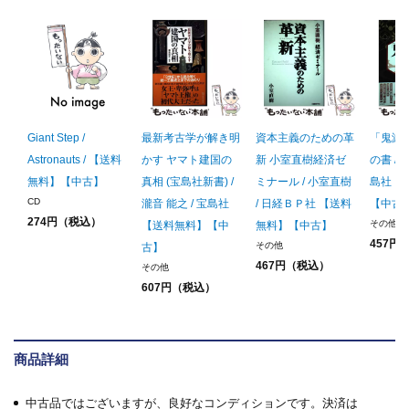
Giant Step /
最新考古学が解き明
資本主義のための革
「鬼滅
Astronauts / 【送料
かす ヤマト建国の
新 小室直樹経済ゼ
の書 / 
無料】【中古】
真相 (宝島社新書) /
ミナール / 小室直樹
島社 
CD
瀧音 能之 / 宝島社
/ 日経ＢＰ社 【送料
【中古
274円（税込）
その他
【送料無料】【中
無料】【中古】
457円
その他
古】
467円（税込）
その他
607円（税込）
商品詳細
中古品ではございますが、良好なコンディションです。決済は