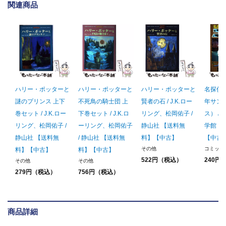
関連商品
ハリー・ポッターと
ハリー・ポッターと
ハリー・ポッターと
名探偵コ
謎のプリンス 上下
不死鳥の騎士団 上
賢者の石 / J.K.ロー
年サン
巻セット / J.K.ロー
下巻セット / J.K.ロ
リング、松岡佑子 /
ス） / 
リング、松岡佑子 /
ーリング、松岡佑子
静山社 【送料無
学館 
静山社 【送料無
/ 静山社 【送料無
料】【中古】
【中古
その他
コミック
料】【中古】
料】【中古】
522円（税込）
240円
その他
その他
279円（税込）
756円（税込）
商品詳細