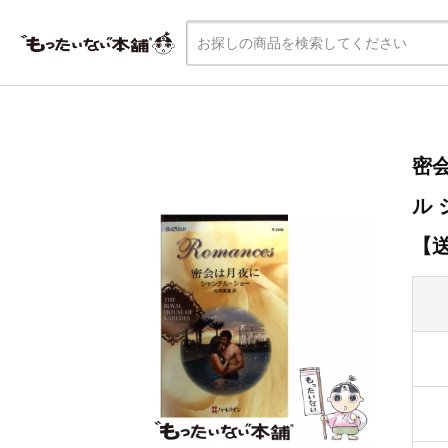
密会
ル 
【