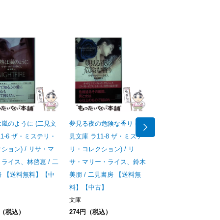
嵐のように (二見文
夢見る夜の危険な香り (二
クリスマス・エンジェ
11-6 ザ・ミステリ・
見文庫 ラ11-8 ザ・ミステ
（扶桑社ロマンス） /
ション) / リサ・マ
リ・コレクション) / リ
サ・マリー・ライス、
ライス、林啓恵 / 二
サ・マリー・ライス、鈴木
中 京 / 扶桑社 【送料
房 【送料無料】【中
美朋 / 二見書房 【送料無
料】【中古】
料】【中古】
文庫
434円（税込）
文庫
円（税込）
274円（税込）