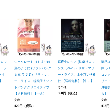
社ロマ
シークレット はじまりは
真夜中のキス (扶桑社ロマ
情熱は
ー ラ
嵐のように (ソフトバンク
ンス ラ9-25) / リサ・マリ
庫 ラ
桑社
文庫 ラ-3-1) / リサ・マリ
ー・ライス、上中京 / 扶桑
コレク
】
ー・ライス、堤純子 / ソフ
社 【送料無料】【中古】
リー・
トバンククリエイティブ
その他
見書
368円（税込）
【送料無料】【中古】
古】
文庫
文庫
420円（税込）
413