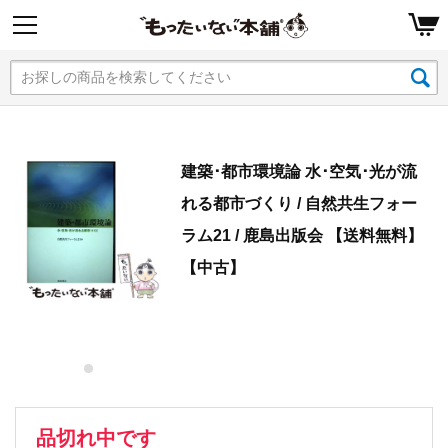
建築･都市環境論 水･空気･光が流
れる都市づくり / 自然共生フォー
ラム21 / 鹿島出版会 【送料無料】
【中古】
品切れ中です