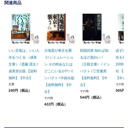
関連商品
いい言葉は、いい人
大地震が東京を襲
戦国武将 知れば知
必ず出
生をつくる （成美
う! シミュレーショ
るほど面白い！
生を変
文庫） / 斎藤 茂太 /
ン その時あなたは
（王様文庫） / イン
2000 /
成美堂出版 【送料
どこにいるか!? / イ
パクト / 三笠書房
社 【
無料】【中古】
ンパクト / 中経出版
【送料無料】【中
【中古
文庫
その他
【送料無料】【中
古】
240円（税込）
505円
その他
古】
544円（税込）
その他
422円（税込）