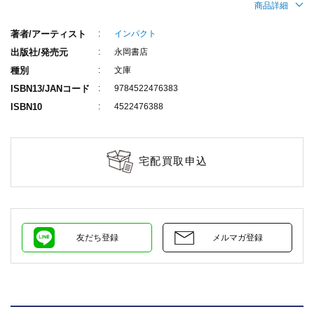
商品詳細
著者/アーティスト
インパクト
出版社/発売元
永岡書店
種別
文庫
ISBN13/JANコード
9784522476383
ISBN10
4522476388
宅配買取申込
友だち登録
メルマガ登録