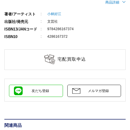
商品詳細
著者/アーティスト
小林好江
出版社/発売元
文芸社
ISBN13/JANコード
9784286167374
ISBN10
4286167372
宅配買取申込
友だち登録
メルマガ登録
関連商品