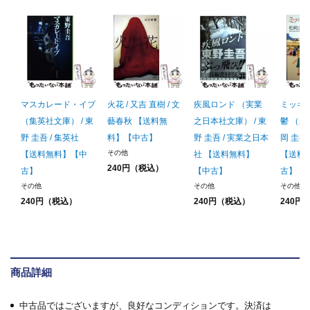
マスカレード・イブ
火花 / 又吉 直樹 / 文
疾風ロンド （実業
ミッキ
（集英社文庫） / 東
藝春秋 【送料無
之日本社文庫） / 東
鬱 （新
野 圭吾 / 集英社
料】【中古】
野 圭吾 / 実業之日本
岡 圭祐 
その他
【送料無料】【中
社 【送料無料】
【送料
240円（税込）
古】
【中古】
古】
その他
その他
その他
240円（税込）
240円（税込）
240円
商品詳細
中古品ではございますが、良好なコンディションです。決済は