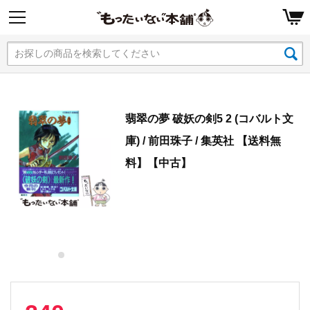
翡翠の夢 破妖の剣5 2 (コバルト文
庫) / 前田珠子 / 集英社 【送料無
料】【中古】