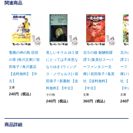
関連商品
隻腕の神の島 彷徨
美しいキラル pt.1 彼
北斗の娘 魅魎暗躍
北斗の
の章 (角川文庫) / 前
にとっては不本意な
譚 5 (集英社スーパ
譚 2 
田珠子 / 角川書店
なりゆき (ウィング
ーファンタジー文
ーファ
【送料無料】【中
ス・ノヴェルス) / 前
庫) / 前田珠子 / 集英
庫) / 
古】
田珠子 / 新書館 【送
社 【送料無料】
社 【
文庫
料無料】【中古】
【中古】
【中古
240円（税込）
その他
文庫
文庫
240円（税込）
360円（税込）
240円
商品詳細