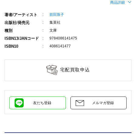
商品詳細
著者/アーティスト
前田珠子
出版社/発売元
集英社
種別
文庫
ISBN13/JANコード
9784086141475
ISBN10
4086141477
宅配買取申込
友だち登録
メルマガ登録