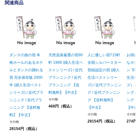
関連商品
ダンスの旅の宿 本
天然温泉厳選の宿90
人に優しい宿715軒
お得に
格ホールのあるホテ
軒 1999 (婦人生活ベ
全国シルバースター
なホテ
ルとダンスの踊れる
ストシリーズ) / 近代
登録認定の宿 (婦人
ン ’97
宿 完全保存版 2000
プランニング / 近代
生活ベストシリー
生活ベ
年 (婦人生活ベスト
プランニング 【送
ズ) / 近代プランニン
ズ） /
シリーズ) / 近代プラ
料無料】【中古】
グ / 近代プランニン
ング /
その他
ンニング / 近代プラ
グ 【送料無料】
ング 
468円（税込）
ンニング 【送料無
【中古】
【中古
その他
その他
料】【中古】
28154円（税込）
274円
その他
28154円（税込）