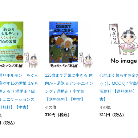
返りホルモン」をぐん
125歳まで元気に生きる 体
心地よく暮らすお金
増やす16の習慣 3か月
内から若返るアンチエイジ
う (TJ MOOK) / 宝島
える! / 満尾正 / 阪
ング / 満尾正 / 小学館
宝島社 【送料無料】
ミュニケーションズ
【送料無料】【中古】
古】
料無料】【中古】
その他
その他
310円（税込）
311円（税込）
他
6円（税込）