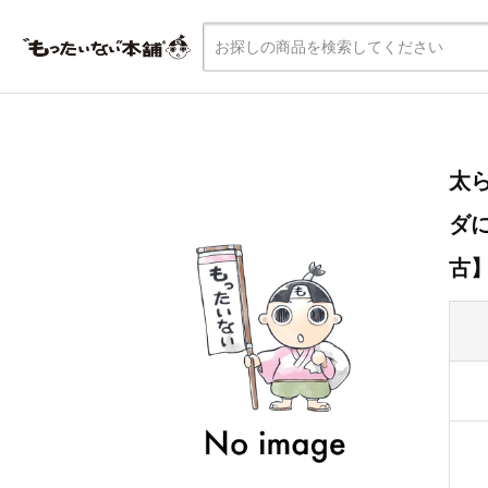
太
ダに
古