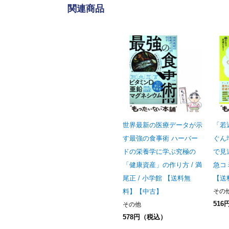
関連商品
世界最新の医療データが示
「若
す最強の食事術 ハーバー
ぐん
ドの栄養学に学ぶ究極の
で見違
「健康資産」の作り方 / 満
急コ
尾正 / 小学館 【送料無
【送
料】【中古】
その
51
その他
578円（税込）