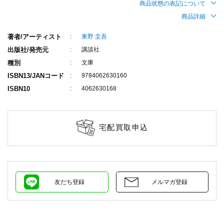
商品状態の表記について
商品詳細
著者/アーティスト
東野 圭吾
出版社/発売元
講談社
種別
文庫
ISBN13/JANコード
9784062630160
ISBN10
4062630168
宅配買取申込
友だち登録
メルマガ登録