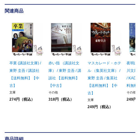
関連商品
卒業 (講談社文庫) /
赤い指 （講談社文
マスカレード・ホテ
夜明け
東野 圭吾 / 講談社
庫） / 東野 圭吾 / 講
ル （集英社文庫） /
川文庫）
【送料無料】【中
談社 【送料無料】
東野 圭吾 / 集英社
/ KAD
古】
【中古】
【送料無料】【中
料無料
文庫
その他
その他
古】
274円（税込）
318円（税込）
249円
文庫
249円（税込）
商品詳細