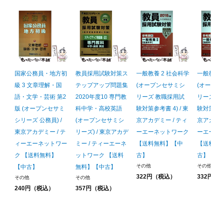
国家公務員・地方初
教員採用試験対策ス
一般教養 2 社会科学
一般教養
級 3 文章理解・国
テップアップ問題集
(オープンセサミシ
(オー
語・文学・芸術 第2
2020年度10 専門教
リーズ 教職採用試
リーズ
版 (オープンセサミ
科中学・高校英語
験対策参考書 4) / 東
験対策参考
シリーズ 公務員) /
(オープンセサミシ
京アカデミー / ティ
京アカデ
東京アカデミー / テ
リーズ) / 東京アカデ
ーエーネットワーク
ーエー
ィーエーネットワー
ミー / ティーエーネ
【送料無料】【中
【送料
ク 【送料無料】
ットワーク 【送料
古】
古】
その他
その他
【中古】
無料】【中古】
322円（税込）
332円
その他
その他
240円（税込）
357円（税込）