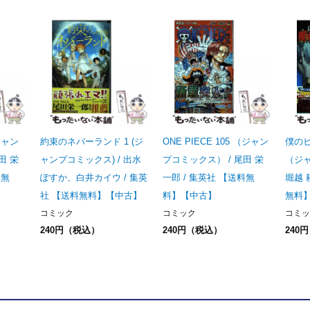
（ジャン
約束のネバーランド 1 (ジ
ONE PIECE 105 （ジャン
僕のヒ
田 栄
ャンプコミックス) / 出水
プコミックス） / 尾田 栄
（ジャ
料無
ぽすか、白井カイウ / 集英
一郎 / 集英社 【送料無
堀越 
社 【送料無料】【中古】
料】【中古】
無料
コミック
コミック
コミッ
240円（税込）
240円（税込）
240