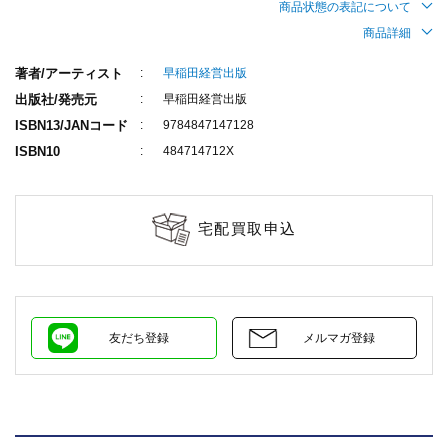
商品状態の表記について
商品詳細
著者/アーティスト
早稲田経営出版
出版社/発売元
早稲田経営出版
ISBN13/JANコード
9784847147128
ISBN10
484714712X
宅配買取申込
友だち登録
メルマガ登録