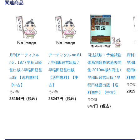
関連商品
月刊アーティクル
アーティクル no.81
司法試験・予備試験
月刊アー
no．187 / 早稲田経
/ 早稲田経営出版 /
体系別短答式過去問
早稲田経
営出版 / 早稲田経営
早稲田経営出版
集 2019年版6 商法 /
稲田経
出版 【送料無料】
【送料無料】【中
早稲田経営出版 / 早
料無料
その他
【中古】
古】
稲田経営出版 【送
2815
その他
その他
料無料】【中古】
28154円（税込）
28247円（税込）
その他
847円（税込）