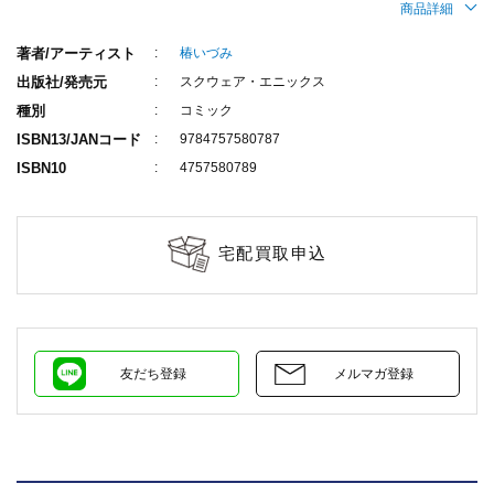
商品詳細
著者/アーティスト
椿いづみ
出版社/発売元
スクウェア・エニックス
種別
コミック
ISBN13/JANコード
9784757580787
ISBN10
4757580789
宅配買取申込
友だち登録
メルマガ登録