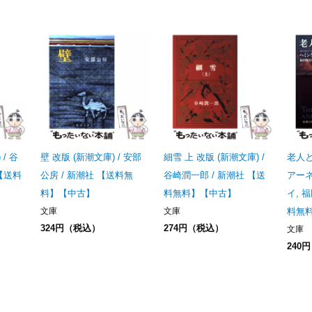
/ 谷
壁 改版 (新潮文庫) / 安部
細雪 上 改版 (新潮文庫) /
老人と
 【送料
公房 / 新潮社 【送料無
谷崎潤一郎 / 新潮社 【送
アー
料】【中古】
料無料】【中古】
イ, 
文庫
文庫
料無
324円（税込）
274円（税込）
文庫
240