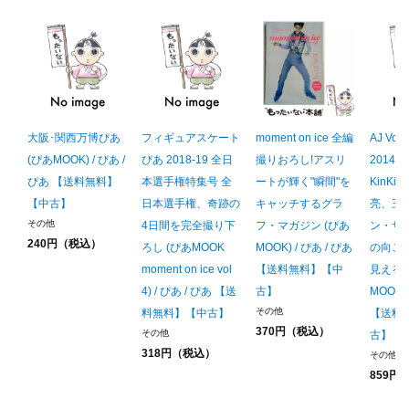
大阪･関西万博ぴあ
フィギュアスケート
moment on ice 全編
AJ Vol0
(ぴあMOOK) / ぴあ /
ぴあ 2018-19 全日
撮りおろし!アスリ
2014De
ぴあ 【送料無料】
本選手権特集号 全
ートが輝く"瞬間"を
KinKi 
【中古】
日本選手権、奇跡の
キャッチするグラ
亮、三
その他
4日間を完全撮り下
フ・マガジン (ぴあ
ン・サ
240円（税込）
ろし (ぴあMOOK
MOOK) / ぴあ / ぴあ
の向こ
moment on ice vol
【送料無料】【中
見える。
4) / ぴあ / ぴあ 【送
古】
MOOK) 
その他
料無料】【中古】
【送料
370円（税込）
その他
古】
318円（税込）
その他
859円