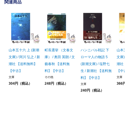
関連商品
山本五十六 上 (新潮
町長選挙 （文春文
ハンニバル戦記 下
山本五十
文庫) / 阿川 弘之 / 新
庫） / 奥田 英朗 / 文
ローマ人の物語 5
文庫) /
潮社 【送料無料】
藝春秋 【送料無
(新潮文庫) / 塩野七
潮社 
【中古】
料】【中古】
生 / 新潮社 【送料無
【中古
文庫
その他
文庫
料】【中古】
304円（税込）
248円（税込）
366円
文庫
240円（税込）