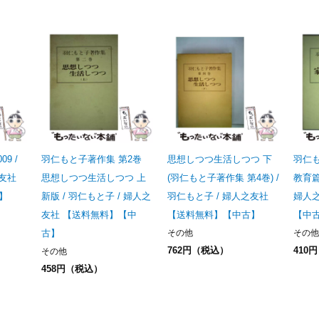
9 /
羽仁もと子著作集 第2巻
思想しつつ生活しつつ 下
羽仁も
之友社
思想しつつ生活しつつ 上
(羽仁もと子著作集 第4巻) /
教育篇
】
新版 / 羽仁もと子 / 婦人之
羽仁もと子 / 婦人之友社
婦人
友社 【送料無料】【中
【送料無料】【中古】
【中
古】
その他
その他
762円（税込）
410
その他
458円（税込）