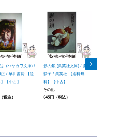
よ (ハヤカワ文庫) /
影の鎖 (集英社文庫) / 夏樹
幻魔大戦 1 （角川文庫
正 / 早川書房 【送
静子 / 集英社 【送料無
平井 和正 / 角川書店 
料】【中古】
料】【中古】
料無料】【中古】
その他
その他
円（税込）
645円（税込）
2728円（税込）