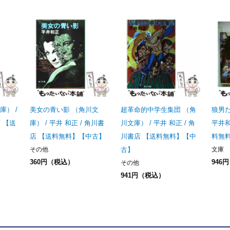
庫） /
美女の青い影 （角川文
超革命的中学生集団 （角
狼男だ
店 【送
庫） / 平井 和正 / 角川書
川文庫） / 平井 和正 / 角
平井和
店 【送料無料】【中古】
川書店 【送料無料】【中
料無
その他
古】
文庫
360円（税込）
946
その他
941円（税込）