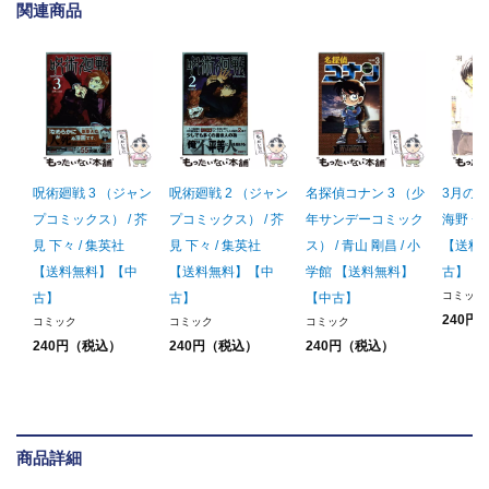
関連商品
呪術廻戦 3 （ジャン
呪術廻戦 2 （ジャン
名探偵コナン 3 （少
3月のライ
プコミックス） / 芥
プコミックス） / 芥
年サンデーコミック
海野 チ
見 下々 / 集英社
見 下々 / 集英社
ス） / 青山 剛昌 / 小
【送料
【送料無料】【中
【送料無料】【中
学館 【送料無料】
古】
コミック
古】
古】
【中古】
240円
コミック
コミック
コミック
240円（税込）
240円（税込）
240円（税込）
商品詳細