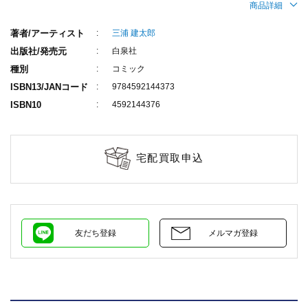
商品詳細
著者/アーティスト
三浦 建太郎
出版社/発売元
白泉社
種別
コミック
ISBN13/JANコード
9784592144373
ISBN10
4592144376
宅配買取申込
友だち登録
メルマガ登録