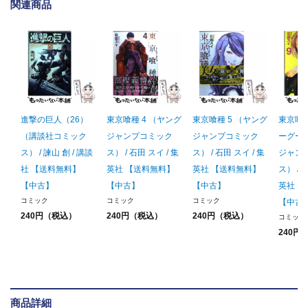
関連商品
進撃の巨人（26）
東京喰種 4 （ヤング
東京喰種 5 （ヤング
東京喰
（講談社コミック
ジャンプコミック
ジャンプコミック
ーグール
ス） / 諫山 創 / 講談
ス） / 石田 スイ / 集
ス） / 石田 スイ / 集
ジャン
社 【送料無料】
英社 【送料無料】
英社 【送料無料】
ス） / 
【中古】
【中古】
【中古】
英社 
コミック
コミック
コミック
【中古
240円（税込）
240円（税込）
240円（税込）
コミック
240円
商品詳細