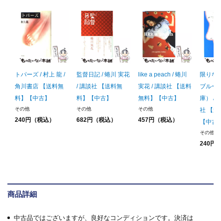
トパーズ / 村上 龍 /
監督日記 / 蜷川 実花
like a peach / 蜷川
限りな
角川書店 【送料無
/ 講談社 【送料無
実花 / 講談社 【送料
ブルー
料】【中古】
料】【中古】
無料】【中古】
庫） / 
その他
その他
その他
社 【
240円（税込）
682円（税込）
457円（税込）
【中古
その他
240円
商品詳細
中古品ではございますが、良好なコンディションです。決済は