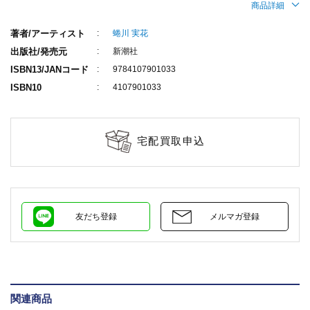
商品詳細
著者/アーティスト
蜷川 実花
出版社/発売元
新潮社
ISBN13/JANコード
9784107901033
ISBN10
4107901033
宅配買取申込
友だち登録
メルマガ登録
関連商品