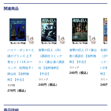
関連商品
ハリー・ポッターと
進撃の巨人（26）
進撃の巨人 27 / 諫山
名探偵コ
謎のプリンス 上下
（講談社コミック
創 / 講談社 【送料無
（少年
巻セット / J.K.ロー
ス） / 諫山 創 / 講談
料】【中古】
ックス）
コミック
リング、松岡佑子 /
社 【送料無料】
/ 小学
240円（税込）
静山社 【送料無
【中古】
料】【
コミック
コミック
料】【中古】
240円（税込）
240円
その他
279円（税込）
商品詳細