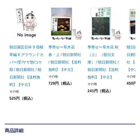
朝日園芸百科 9 宿根
季寄せー草木花
季寄せー草木花 秋
朝日園芸百
草編 6 グラウンドカ
春・上 / 朝日新聞社
（上） （朝日文
日新聞社
バー/芝/ササ類/コケ
/ 朝日新聞社 【送料
庫） / 朝日新聞社 /
社 【
類 / 朝日新聞社 / 朝
無料】【中古】
朝日新聞社 【送料
【中古
その他
その他
日新聞社 【送料無
無料】【中古】
729円（税込）
450円
その他
料】【中古】
241円（税込）
その他
525円（税込）
商品詳細