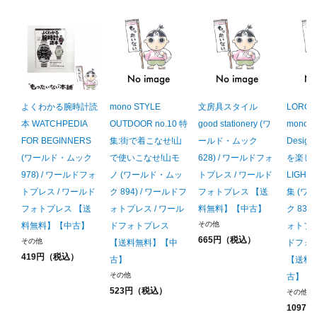
よくわかる腕時計読
mono STYLE
文房具スタイル
LORO
本 WATCHPEDIA
OUTDOOR no.10 特
good stationery (ワ
mono×M
FOR BEGINNERS
集:街で着こなせ!山
ールド・ムック
Design
(ワールド・ムック
で使いこなせ!山モ
628) / ワールドフォ
を楽し
978) / ワールドフォ
ノ (ワールド・ムッ
トプレス / ワールド
LIGH
トプレス / ワールド
ク 894) / ワールドフ
フォトプレス 【送
集 (ワ
フォトプレス 【送
ォトプレス / ワール
料無料】【中古】
ク 832
その他
料無料】【中古】
ドフォトプレス
ォトプレ
665円（税込）
その他
【送料無料】【中
ドフォ
419円（税込）
古】
【送料
その他
古】
523円（税込）
その他
1097