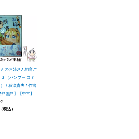
ゃんのお姉さん飼育ご
 3 （バンブー コミ
） / 秋津貴央 / 竹書
送料無料】【中古】
ク
円（税込）