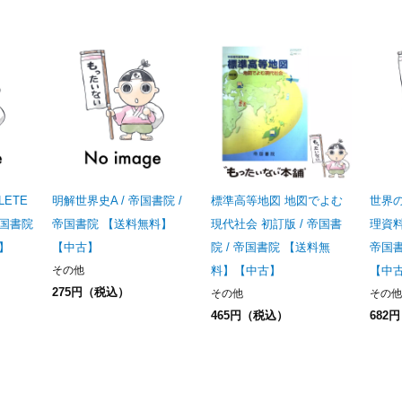
ETE
明解世界史A / 帝国書院 /
標準高等地図 地図でよむ
世界の
 帝国書院
帝国書院 【送料無料】
現代社会 初訂版 / 帝国書
理資料 
】
【中古】
院 / 帝国書院 【送料無
帝国
その他
料】【中古】
【中
275円（税込）
その他
その他
465円（税込）
682