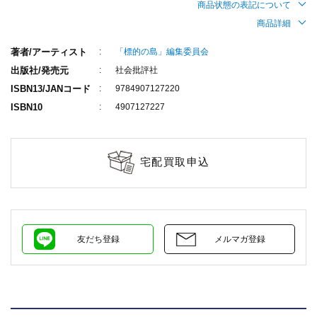
商品状態の表記について
商品詳細
著者/アーティスト
「標的の島」編集委員会
出版社/発売元
社会批評社
ISBN13/JANコード
9784907127220
ISBN10
4907127227
宅配買取申込
友だち登録
メルマガ登録