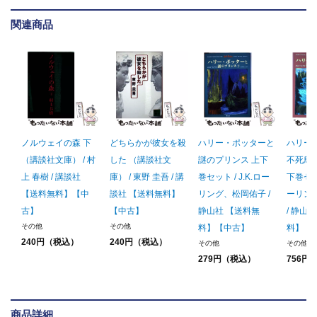
関連商品
ノルウェイの森 下
どちらかが彼女を殺
ハリー・ポッターと
ハリー
（講談社文庫） / 村
した （講談社文
謎のプリンス 上下
不死鳥
上 春樹 / 講談社
庫） / 東野 圭吾 / 講
巻セット / J.K.ロー
下巻セット
【送料無料】【中
談社 【送料無料】
リング、松岡佑子 /
ーリン
古】
【中古】
静山社 【送料無
/ 静山
その他
その他
料】【中古】
料】【
240円（税込）
240円（税込）
その他
その他
279円（税込）
756円
商品詳細