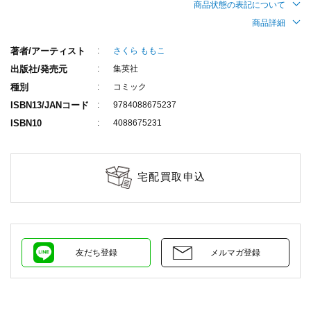
商品状態の表記について
商品詳細
著者/アーティスト
さくら ももこ
出版社/発売元
集英社
種別
コミック
ISBN13/JANコード
9784088675237
ISBN10
4088675231
宅配買取申込
友だち登録
メルマガ登録